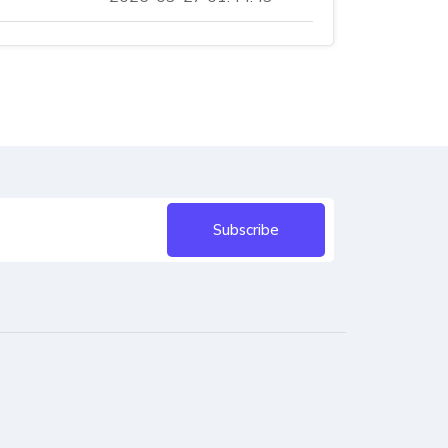
Subscribe