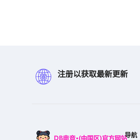
注册以获取最新更新
导航