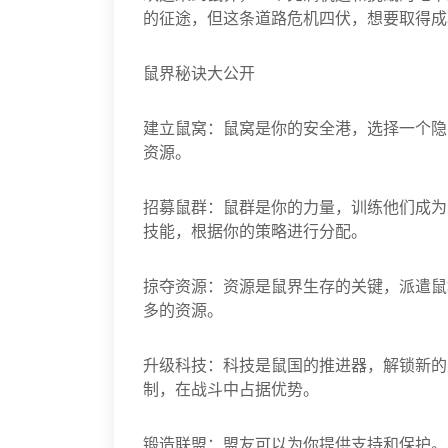
的征途，但这条道路危机四伏，想要取得成
鼠界秘诀大公开
建立鼠窝：鼠窝是你的安全港，选择一个隐
资源。
招募鼠群：鼠群是你的力量，训练他们成为
技能，根据你的策略进行分配。
掠夺资源：资源是鼠界生存的关键，派遣鼠
多的资源。
升级科技：科技是鼠国的推进器，解锁新的
制，在战斗中占据优势。
锻造联盟：盟友可以为你提供支持和保护。