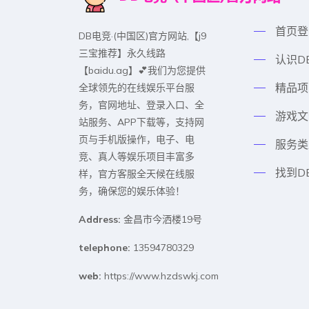
首页登
DB电竞·(中国区)官方网站,【j9
三宝推荐】永久线路
认识D
【baidu.ag】💕我们为您提供
精品项
全球领先的在线娱乐平台服
务，官网地址、登录入口、全
游戏文
站服务、APP下载等，支持网
页与手机版操作，电子、电
服务类
竞、真人等娱乐项目丰富多
找到D
样，官方客服全天候在线服
务，确保您的娱乐体验！
Address:
金昌市今洒楼19号
telephone:
13594780329
web:
https://www.hzdswkj.com