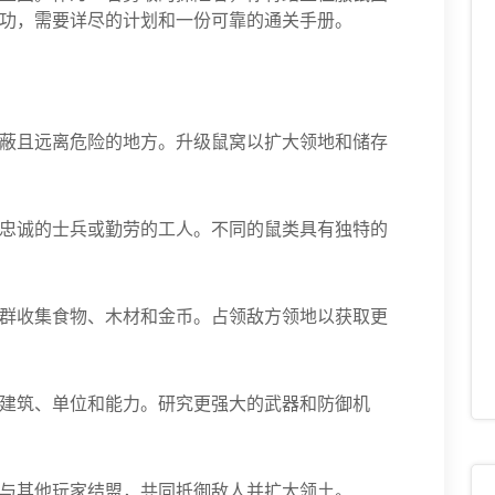
功，需要详尽的计划和一份可靠的通关手册。
蔽且远离危险的地方。升级鼠窝以扩大领地和储存
忠诚的士兵或勤劳的工人。不同的鼠类具有独特的
群收集食物、木材和金币。占领敌方领地以获取更
建筑、单位和能力。研究更强大的武器和防御机
与其他玩家结盟，共同抵御敌人并扩大领土。