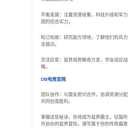
平衡发展：注重资源收集、科技升级和军力
团的综合实力。
知己知彼：研究敌方领地，了解他们的兵力
击弱点。
灵活应变：鼠界局势瞬息万变，学会适应战
略。
DB电竞官网
团队协作：与盟友密切合作，协调资源分配
共同创造胜利。
掌握这些秘诀，你将成为鼠界霸主，征服所
开启你的鼠界冒险，谱写属于你的传奇篇章