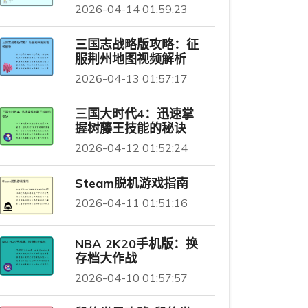
2026-04-14 01:59:23
三国志战略版攻略：征
服荆州地图视频解析
2026-04-13 01:57:17
三国大时代4：迅速掌
握树藤王技能的秘诀
2026-04-12 01:52:24
Steam脱机游戏指南
2026-04-11 01:51:16
NBA 2K20手机版：换
存档大作战
2026-04-10 01:57:57