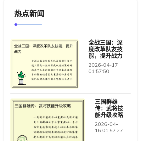
热点新闻
全战三国：深
度改革队友技
能，提升战力
2026-04-17
01:57:50
三国群雄
传：武将技
能升级攻略
2026-04-
16 01:57:27