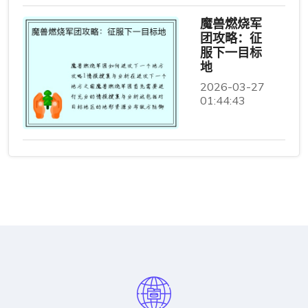
魔兽燃烧军
团攻略：征
服下一目标
地
2026-03-27
01:44:43