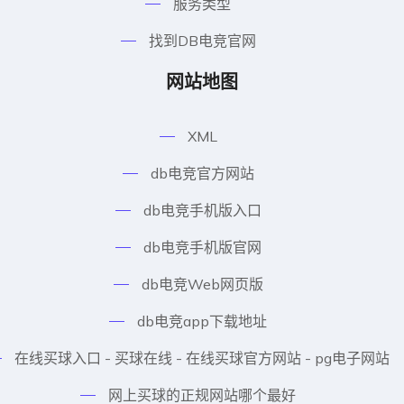
服务类型
找到DB电竞官网
网站地图
XML
db电竞官方网站
db电竞手机版入口
db电竞手机版官网
db电竞Web网页版
db电竞app下载地址
在线买球入口 - 买球在线 - 在线买球官方网站 - pg电子网站
网上买球的正规网站哪个最好